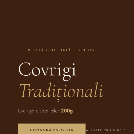
REȚETĂ ORIGINALĂ · DIN 1991
Covrigi
Tradiționali
Gramaje disponibile:
200g
COMANDĂ EN-GROS
← TOATE PRODUSELE