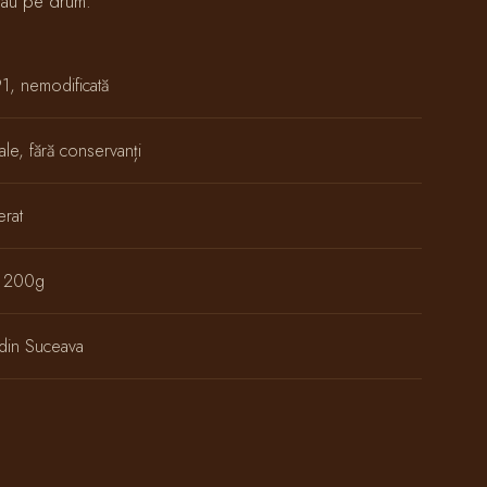
 sau pe drum.
91, nemodificată
le, fără conservanți
erat
de 200g
a din Suceava