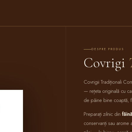
DESPRE PRODUS
Covrigi
Covrigii Tradiționali Cor
— rețeta originală cu ca
de pâine bine coaptă, fă
Preparați zilnic din
făin
conservanți sau arome ar