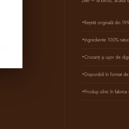
zilei — la birou, acasă
Rețetă originală din 19
Ingrediente 100% natura
Crocanți și ușor de dig
Disponibili în format 
Produși zilnic în fabric