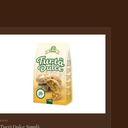
400G
Turtă Dulce Simplă