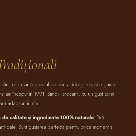
Tradiționali
nelius reprezintă punctul de start al întregii noastre game
re am început în 1991. Simpli, crocanți, cu un gust curat
ră adaosuri inutile.
ă de calitate și ingrediente 100% naturale
, fără
tificiale. Sunt gustarea perfectă pentru orice moment al