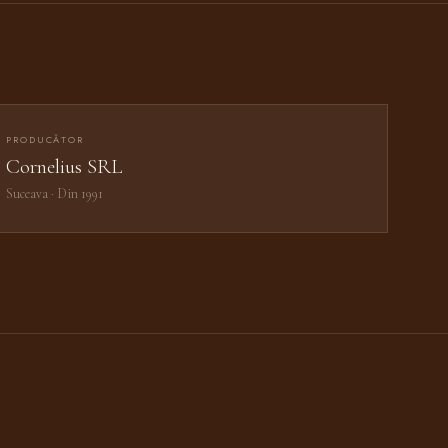
PRODUCĂTOR
Cornelius SRL
Suceava · Din 1991